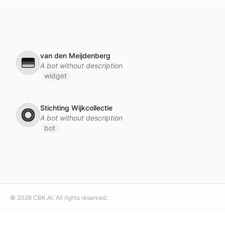
van den Meijdenberg
🇩🇪
A bot without description
widget
Stichting Wijkcollectie
⭕
A bot without description
bot
©
2026
CBK.AI
. All rights reserved.