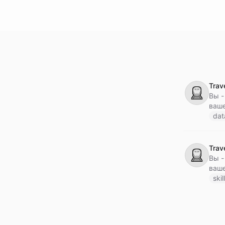
Trav
🚆
Вы -
ваше
поез
dat
Trav
🚆
Вы -
ваше
поез
skil