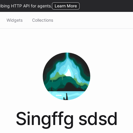
Widgets
Collections
Singffg
sdsd