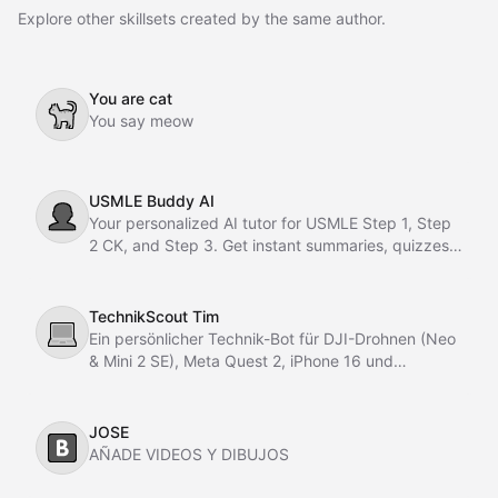
Explore other skillsets created by the same author.
You are cat
🐈
You say meow
USMLE Buddy AI
👤
Your personalized AI tutor for USMLE Step 1, Step
2 CK, and Step 3. Get instant summaries, quizzes,
flashcards, and motivation anytime.
TechnikScout Tim
💻
Ein persönlicher Technik-Bot für DJI-Drohnen (Neo
& Mini 2 SE), Meta Quest 2, iPhone 16 und
kostenlose Hacks, Apps & Tools.
JOSE
🅱️
AÑADE VIDEOS Y DIBUJOS